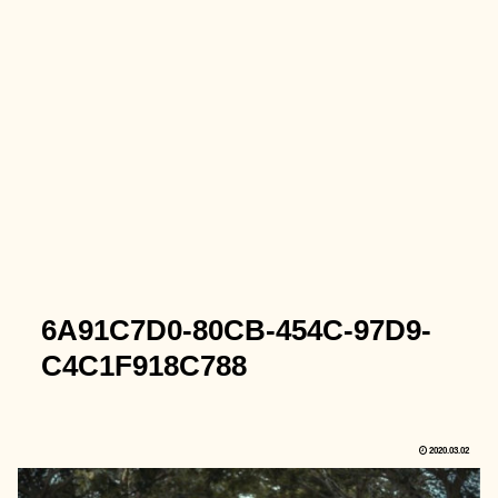
6A91C7D0-80CB-454C-97D9-
C4C1F918C788
2020.03.02