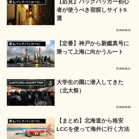
【必見】バックパッカー初心
君もバックパッカーになろう
者が使うべき宿探しサイト5
選
2019.06.13
【定番】神戸から新鑑真号に
君もバックパッカーになろう
乗って上海に向かうルート
2019.06.11
大学生の園に潜入してきた
SAPPORO-SHORTTRIP
（北大祭）
2019.06.08
【まとめ】北海道から格安
君もバックパッカーになろう
LCCを使って海外に行く方法